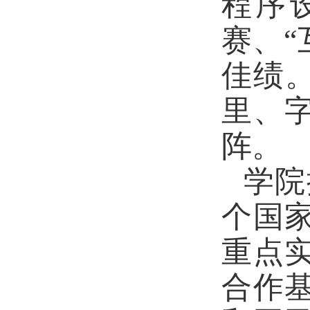
程序
赛、“
佳绩
里、
阵。
学院
个国
重点
合作