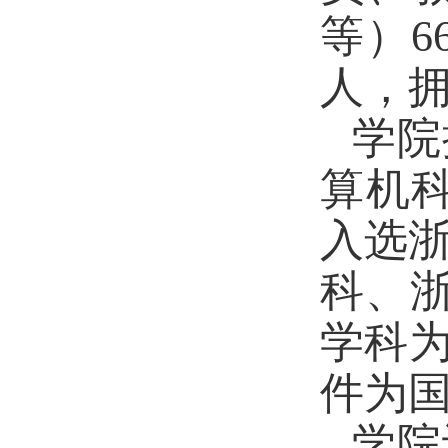
等）6
人，拥
学院
算机
入选浙
科、浙
学科
件为
学院