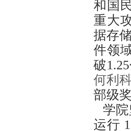
和国
重大
据存储
件领
破1.
何利
部级奖
学院
运行 