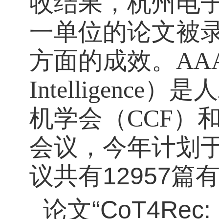
收结果，杭州电
一单位的论文被
方面的成效。
AAAI
Intellige
机学会（CCF）
会议，
今年计划
议共有12957篇
论文
“
CoT4Rec: R