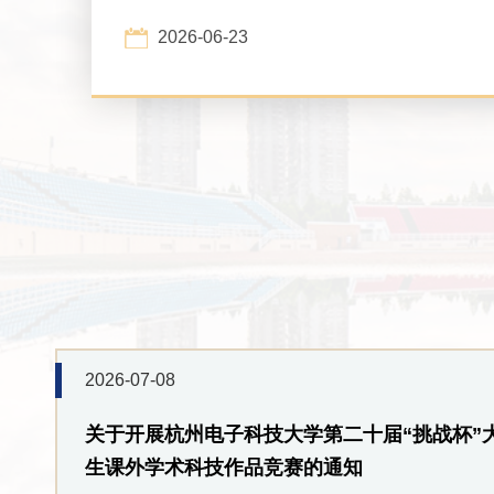
州）健康科技有限公司CEO王真震携团队重返母校。
流会由计算机学院党委书记徐岗教授主持，校联络发
2026-06-23
中心主任张钟蕾、学术副院长彭勇、学工办主任魏萍
相关学科团队骨干教师共同参会。座谈会上，徐岗致
迎辞。他指出，校友是学院发展的坚实根基。时值杭
建校70周年，“计...
2026-07-08
关于开展杭州电子科技大学第二十届“挑战杯”
生课外学术科技作品竞赛的通知